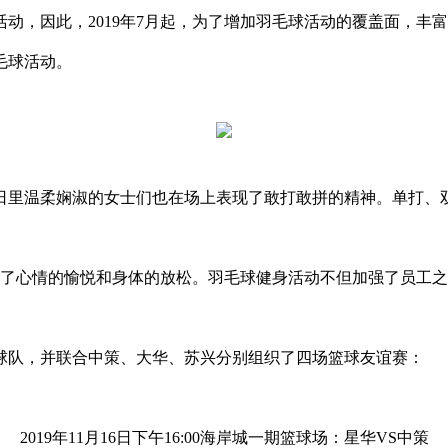
动，因此，2019年7月起，为了增加羽毛球活动的覆盖面，丰
毛球活动。
日里温柔娴淑的女士们也在场上表现了敢打敢拼的精神。单打、
到了心情的愉悦和身体的放松。羽毛球健身活动不但加强了员工
篮球队，并联合中策、大华、苏兴分别组织了四场篮球友谊赛：
2019年11月16日下午16:00海岸城一期篮球场：星华VS中策