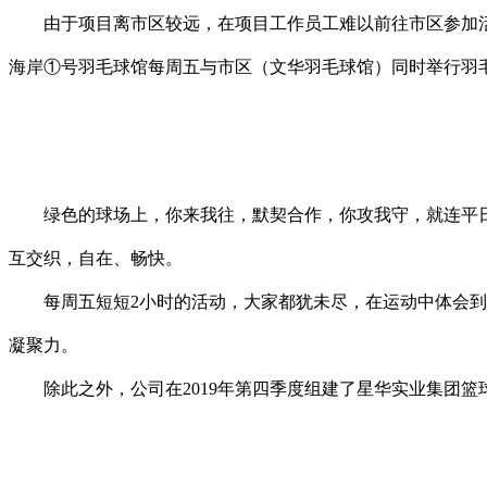
由于项目离市区较远，在项目工作员工难以前往市区参加活
海岸①号羽毛球馆每周五与市区（文华羽毛球馆）同时举行羽
绿色的球场上，你来我往，默契合作，你攻我守，就连平
互交织，自在、畅快。
每周五短短2小时的活动，大家都犹未尽，在运动中体会
凝聚力。
除此之外，公司在2019年第四季度组建了星华实业集团