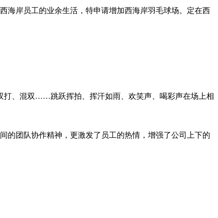
富西海岸员工的业余生活，特申请增加西海岸羽毛球场。定在西
双打、混双……跳跃挥拍、挥汗如雨、欢笑声、喝彩声在场上相
之间的团队协作精神，更激发了员工的热情，增强了公司上下的