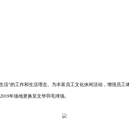
乐生活”的工作和生活理念。为丰富员工文化休闲活动，增强员工体
019年场地更换至文华羽毛球场。